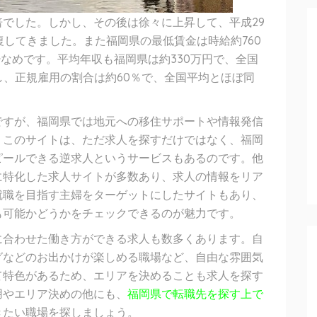
2倍でした。しかし、その後は徐々に上昇して、平成29
復してきました。また福岡県の最低賃金は時給約760
少なめです。平均年収も福岡県は約330万円で、全国
し、正規雇用の割合は約60％で、全国平均とほぼ同
ですが、福岡県では地元への移住サポートや情報発信
。このサイトは、ただ求人を探すだけではなく、福岡
ピールできる逆求人というサービスもあるのです。他
に特化した求人サイトが多数あり、求人の情報をリア
就職を目指す主婦をターゲットにしたサイトもあり、
も可能かどうかをチェックできるのが魅力です。
に合わせた働き方ができる求人も数多くあります。自
グなどのお出かけが楽しめる職場など、自由な雰囲気
て特色があるため、エリアを決めることも求人を探す
用やエリア決めの他にも、
福岡県で転職先を探す上で
きたい職場を探しましょう。