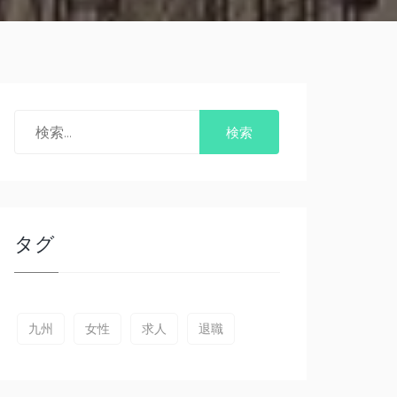
タグ
九州
女性
求人
退職