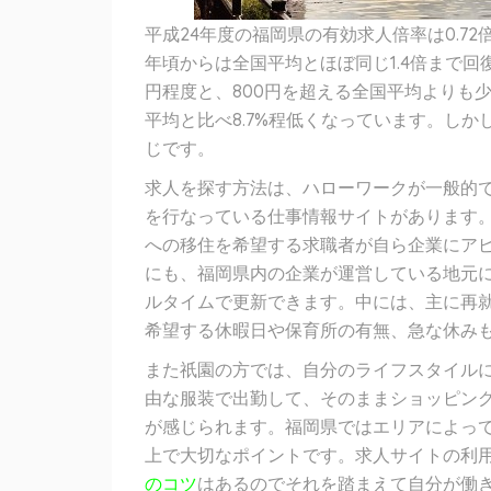
平成24年度の福岡県の有効求人倍率は0.7
年頃からは全国平均とほぼ同じ1.4倍まで回
円程度と、800円を超える全国平均よりも
平均と比べ8.7%程低くなっています。しか
じです。
求人を探す方法は、ハローワークが一般的
を行なっている仕事情報サイトがあります
への移住を希望する求職者が自ら企業にア
にも、福岡県内の企業が運営している地元
ルタイムで更新できます。中には、主に再
希望する休暇日や保育所の有無、急な休み
また祇園の方では、自分のライフスタイル
由な服装で出勤して、そのままショッピン
が感じられます。福岡県ではエリアによっ
上で大切なポイントです。求人サイトの利
のコツ
はあるのでそれを踏まえて自分が働